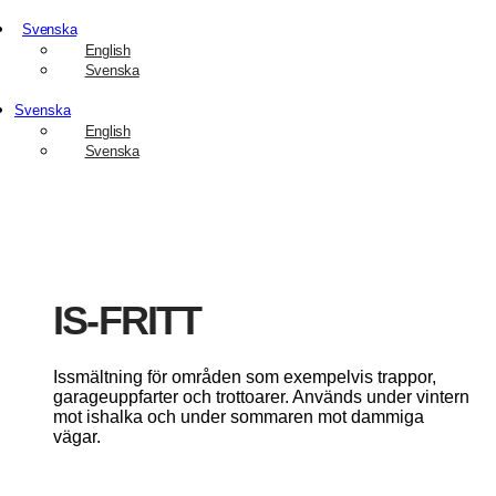
Svenska
English
Svenska
Svenska
English
Svenska
IS-FRITT
Issmältning för områden som exempelvis trappor,
garageuppfarter och trottoarer. Används under vintern
mot ishalka och under sommaren mot dammiga
vägar.