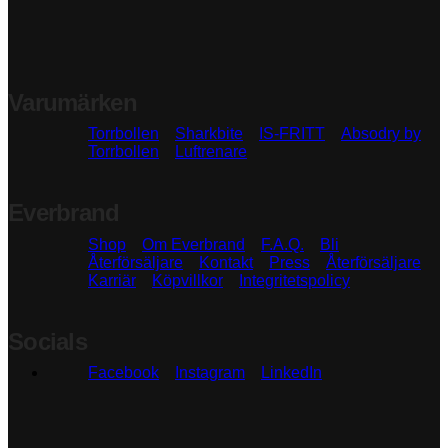
Varumärken
Torrbollen
Sharkbite
IS-FRITT
Absodry by
Torrbollen
Luftrenare
Everbrand
Shop
Om Everbrand
F.A.Q.
Bli
Återförsäljare
Kontakt
Press
Återförsäljare
Karriär
Köpvillkor
Integritetspolicy
Socials
Facebook
Instagram
LinkedIn