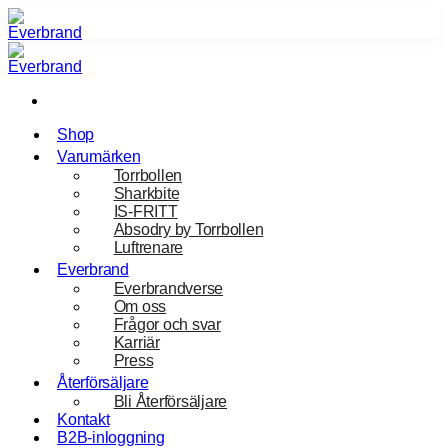
Skip
to
content
Shop
Varumärken
Torrbollen
Sharkbite
IS-FRITT
Absodry by Torrbollen
Luftrenare
Everbrand
Everbrandverse
Om oss
Frågor och svar
Karriär
Press
Återförsäljare
Bli Återförsäljare
Kontakt
B2B-inloggning