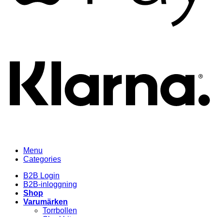
K
Menu
Categories
B2B Login
B2B-inloggning
Shop
Varumärken
Torrbollen