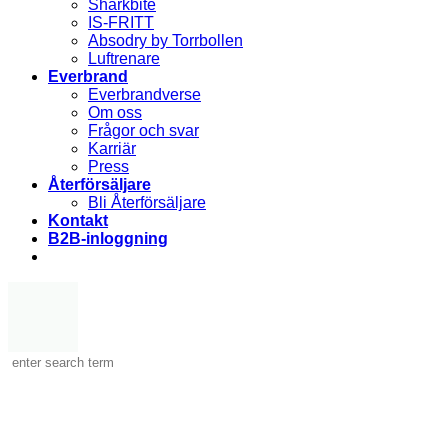
Sharkbite
IS-FRITT
Absodry by Torrbollen
Luftrenare
Everbrand
Everbrandverse
Om oss
Frågor och svar
Karriär
Press
Återförsäljare
Bli Återförsäljare
Kontakt
B2B-inloggning