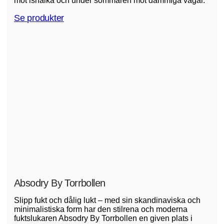
mot ishalka och under sommaren mot dammiga vägar.
Se produkter
Absodry By Torrbollen
Slipp fukt och dålig lukt – med sin skandinaviska och
minimalistiska form har den stilrena och moderna
fuktslukaren Absodry By Torrbollen en given plats i