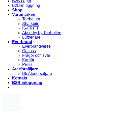
B2B Login
B2B-inloggning
Shop
Varumärken
Torrbollen
Sharkbite
IS-FRITT
Absodry by Torrbollen
Luftrenare
Everbrand
Everbrandverse
Om oss
Frågor och svar
Karriär
Press
Återförsäljare
Bli Återförsäljare
Kontakt
B2B-inloggning