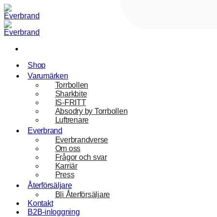
Skip
to
content
Shop
Varumärken
Torrbollen
Sharkbite
IS-FRITT
Absodry by Torrbollen
Luftrenare
Everbrand
Everbrandverse
Om oss
Frågor och svar
Karriär
Press
Återförsäljare
Bli Återförsäljare
Kontakt
B2B-inloggning