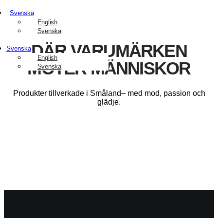
Svenska
English
Svenska
DÄR VARUMÄRKEN
Svenska
English
MÖTER MÄNNISKOR
Svenska
Produkter tillverkade i Småland– med mod, passion och
glädje.