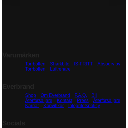
Varumärken
Torrbollen
Sharkbite
IS-FRITT
Absodry by
Torrbollen
Luftrenare
Everbrand
Shop
Om Everbrand
F.A.Q.
Bli
Återförsäljare
Kontakt
Press
Återförsäljare
Karriär
Köpvillkor
Integritetspolicy
Socials